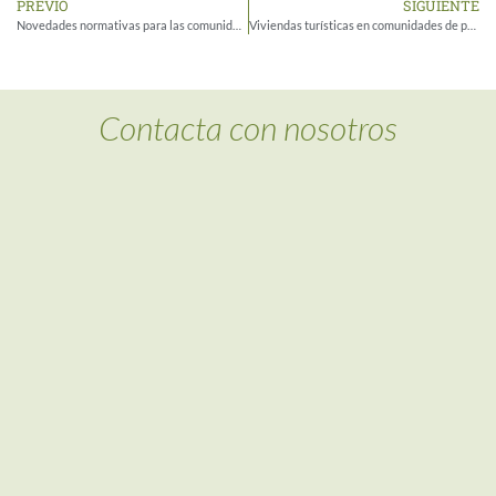
PREVIO
SIGUIENTE
Novedades normativas para las comunidades de vecinos en Navarra en 2026
Viviendas turísticas en comunidades de propietarios: qué puede decidir la junta en 2026
Contacta con nosotros