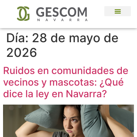
Administración de Fincas
Día:
28 de mayo de
2026
Ruidos en comunidades de
vecinos y mascotas: ¿Qué
dice la ley en Navarra?